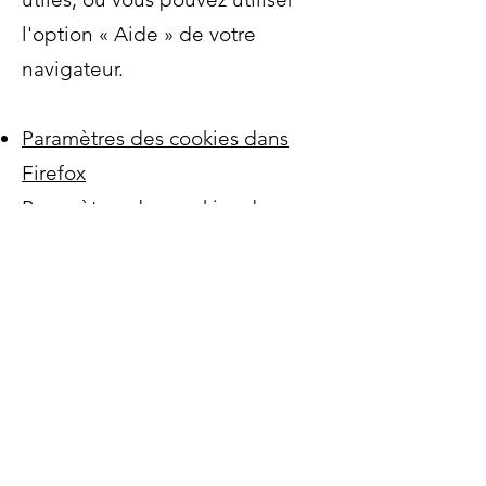
l'option
«
Aide
»
de votre
navigateur.
Paramètres des cookies dans
Firefox
Paramètres des cookies dans
Internet Explorer
Paramètres des cookies dans
Google Chrome
Paramètres des cookies dans
Safari (OS X)
Paramètres des cookies dans
Safari (iOS)
Paramètres des cookies dans